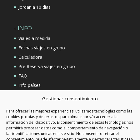
Jordania 10 días
+ INFO
Viajes a medida
Fechas viajes en grupo
Calculadora
Pre Reserva viajes en grupo
FAQ
Info países
Contacto
Gestionar consentimiento
Para ofrecer las mejores experiencias, utilizamos tecnologías como las
LEGALIADAD
cookies propias y de terceros para almacenar y/o acceder a la
información del dispositivo. El consentimiento de estas tecnologías nos
Política de privacidad
permitirá procesar datos como el comportamiento de navegación o
las identificaciones únicas en este sitio. No consentir o retirar el
Aviso Legal
consentimiento, puede afectar negativamente a ciertas características y