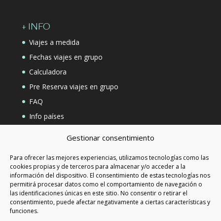
+ INFO
Viajes a medida
Fechas viajes en grupo
Calculadora
Pre Reserva viajes en grupo
FAQ
Info países
Contacto
Gestionar consentimiento
Para ofrecer las mejores experiencias, utilizamos tecnologías como las
LEGALIADAD
cookies propias y de terceros para almacenar y/o acceder a la
información del dispositivo. El consentimiento de estas tecnologías nos
Política de privacidad
permitirá procesar datos como el comportamiento de navegación o
las identificaciones únicas en este sitio. No consentir o retirar el
Aviso Legal
consentimiento, puede afectar negativamente a ciertas características y
Política de cookies
funciones.